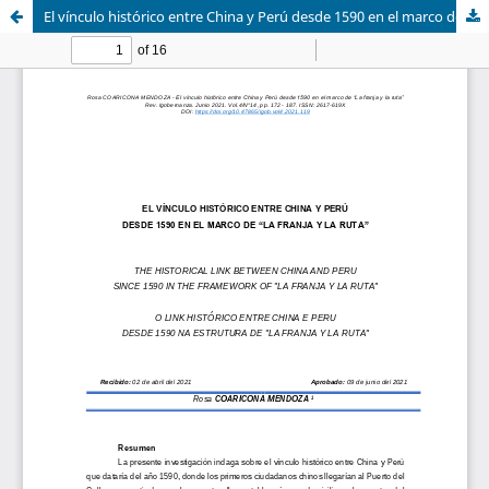
El vínculo histórico entre China y Perú desde 1590 en el marco de “La Franja Y La Ruta”