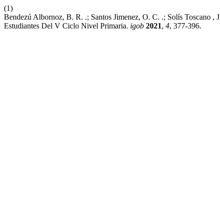
(1)
Bendezú Albornoz, B. R. .; Santos Jimenez, O. C. .; Solís Toscano , 
Estudiantes Del V Ciclo Nivel Primaria.
igob
2021
,
4
, 377-396.