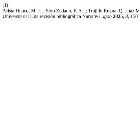
(1)
Arista Huaco, M. J. .; Soto Zedano, F. A. .; Trujillo Reyna, Q. .; íaz
Universitaria: Una revisión bibliográfica Narrativa.
igob
2025
,
8
, 150