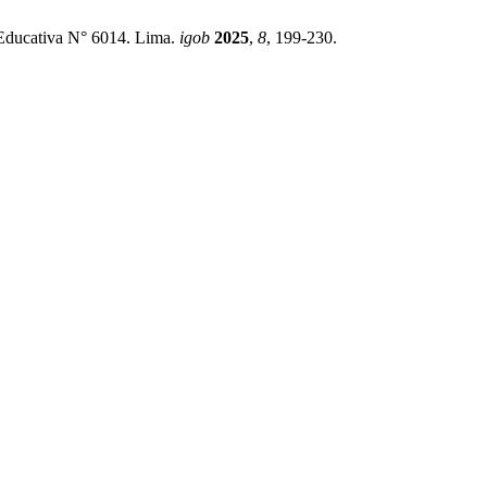
n Educativa N° 6014. Lima.
igob
2025
,
8
, 199-230.