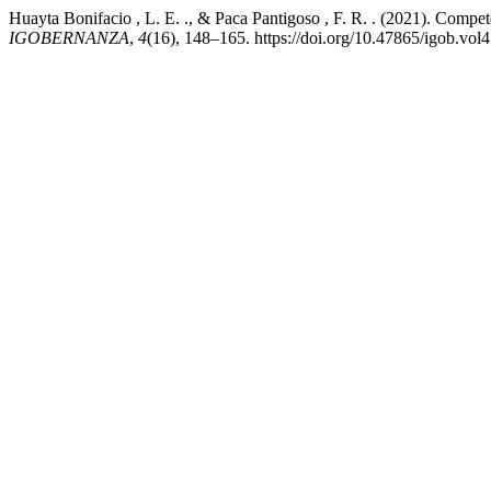
Huayta Bonifacio , L. E. ., & Paca Pantigoso , F. R. . (2021). Competen
IGOBERNANZA
,
4
(16), 148–165. https://doi.org/10.47865/igob.vol