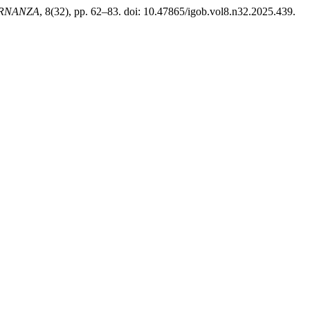
RNANZA
, 8(32), pp. 62–83. doi: 10.47865/igob.vol8.n32.2025.439.