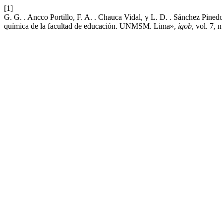
[1]
G. G. . Ancco Portillo, F. A. . Chauca Vidal, y L. D. . Sánchez Pine
química de la facultad de educación. UNMSM. Lima»,
igob
, vol. 7, 