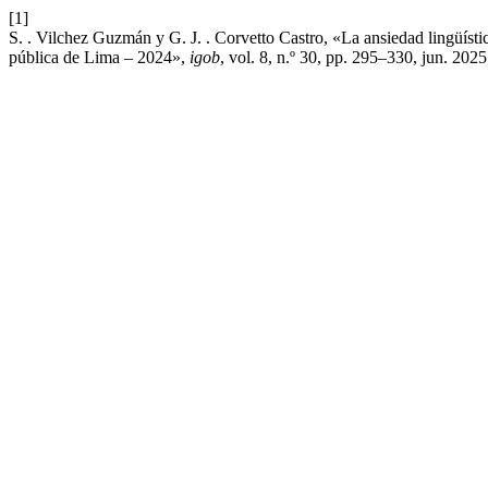
[1]
S. . Vilchez Guzmán y G. J. . Corvetto Castro, «La ansiedad lingüístic
pública de Lima – 2024»,
igob
, vol. 8, n.º 30, pp. 295–330, jun. 2025