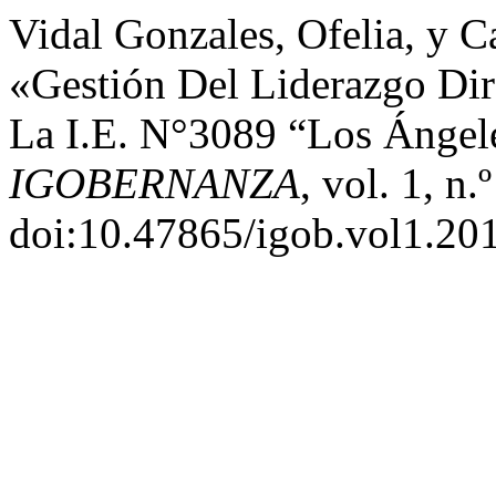
Vidal Gonzales, Ofelia, y C
«Gestión Del Liderazgo Di
La I.E. N°3089 “Los Ángele
IGOBERNANZA
, vol. 1, n
doi:10.47865/igob.vol1.20