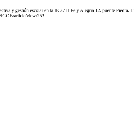
iva y gestión escolar en la IE 3711 Fe y Alegria 12. puente Piedra. Lim
p/IGOB/article/view/253