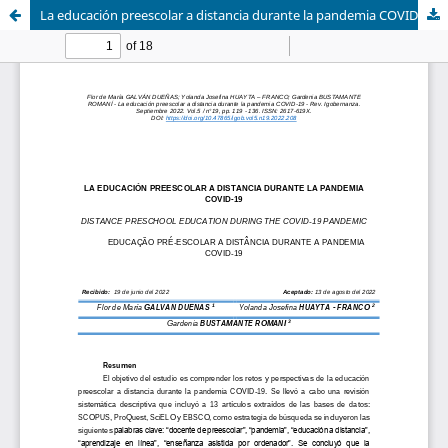
La educación preescolar a distancia durante la pandemia COVID-19