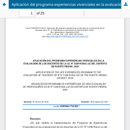
Aplicación del programa experiencias vivenciales en la evaluación de los docentes de la I.E. N° 5168 Rosa Luz del distrito de Puente Piedra, 2018