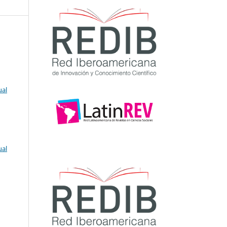
ual
ual