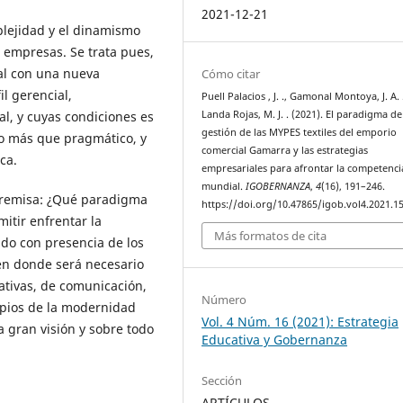
2021-12-21
mplejidad y el dinamismo
 empresas. Se trata pues,
al con una nueva
Cómo citar
il gerencial,
Puell Palacios , J. ., Gamonal Montoya, J. A. 
Landa Rojas, M. J. . (2021). El paradigma de
al, y cuyas condiciones es
gestión de las MYPES textiles del emporio
ivo más que pragmático, y
comercial Gamarra y las estrategias
ca.
empresariales para afrontar la competenci
mundial.
IGOBERNANZA
,
4
(16), 191–246.
 premisa: ¿Qué paradigma
https://doi.org/10.47865/igob.vol4.2021.1
itir enfrentar la
Más formatos de cita
do con presencia de los
 en donde será necesario
ativas, de comunicación,
Número
ropios de la modernidad
Vol. 4 Núm. 16 (2021): Estrategia
a gran visión y sobre todo
Educativa y Gobernanza
Sección
ARTÍCULOS