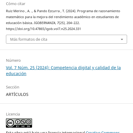
Cómo citar
Ruiz Merino , A. ., & Pando Ezcurra , T. (2024). Programa de razonamiento
matemático para la mejora del rendimiento académico en estudiantes de
educación básica.
IGOBERNANZA
,
7
(25), 204–222.
https://doi.org/10.47865/igob.vol7.n25.2024.331
Más formatos de cita
Número
Vol. 7 Núm. 25 (2024): Competencia digital y calidad de la
educación
Sección
ARTÍCULOS
Licencia
Esta obra está bajo una licencia internacional
Creative Commons