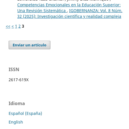
Competencias Emocionales en la Educación Superior:
Una Revisión Sistemática
,
IGOBERNANZA: Vol. 8 Núm.
32 (2025): Investigación científica y realidad compleja
<<
<
1
2
3
Enviar un artículo
ISSN
2617-619X
Idioma
Español (España)
English