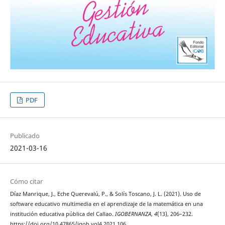
PDF
Publicado
2021-03-16
Cómo citar
Díaz Manrique, J., Eche Querevalú, P., & Solís Toscano, J. L. (2021). Uso de
software educativo multimedia en el aprendizaje de la matemática en una
institución educativa pública del Callao.
IGOBERNANZA
,
4
(13), 206–232.
https://doi.org/10.47865/igob.vol4.2021.106