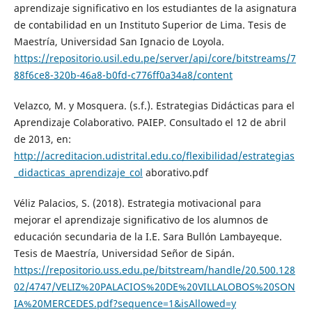
aprendizaje significativo en los estudiantes de la asignatura
de contabilidad en un Instituto Superior de Lima. Tesis de
Maestría, Universidad San Ignacio de Loyola.
https://repositorio.usil.edu.pe/server/api/core/bitstreams/7
88f6ce8-320b-46a8-b0fd-c776ff0a34a8/content
Velazco, M. y Mosquera. (s.f.). Estrategias Didácticas para el
Aprendizaje Colaborativo. PAIEP. Consultado el 12 de abril
de 2013, en:
http://acreditacion.udistrital.edu.co/flexibilidad/estrategias
_didacticas_aprendizaje_col
aborativo.pdf
Véliz Palacios, S. (2018). Estrategia motivacional para
mejorar el aprendizaje significativo de los alumnos de
educación secundaria de la I.E. Sara Bullón Lambayeque.
Tesis de Maestría, Universidad Señor de Sipán.
https://repositorio.uss.edu.pe/bitstream/handle/20.500.128
02/4747/VELIZ%20PALACIOS%20DE%20VILLALOBOS%20SON
IA%20MERCEDES.pdf?sequence=1&isAllowed=y