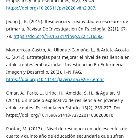
Propósitos y Representaciones, 8(2), 35–49.
https://doi.org/10.20511/pyr2020.v8n2.367
.
Jeong J., K. (2019). Resiliencia y creatividad en escolares de
primaria. Revista De Investigación En Psicología, 22(1), 67-
78.
https://doi.org/10.15381/rinvp.v22i1.16582
.
Monterrosa-Castro, A., Ulloque-Camaño, L., & Arteta-Acosta,
C. (2018). Estrategias para mejorar el nivel de resiliencia en
adolescentes embarazadas. Investigacion En Enfermeria:
Imagen y Desarrollo, 20(2), 1–N.PAG.
https://doi.org/10.11144/Javeriana.ie20-2.emnr
Omar, A., Paris, L., Uribe, H., Ameida, S. H., & Aguiar, M.
(2011). Un modelo explicativo de resiliencia en jóvenes y
adolescentes. Psicología em Estudo, 16(2), 269-277. Doi:
https://doi. org/10.1590/S1413-73722011000200010
Pantac, M. (2017). “Nivel de resiliencia en adolescentes de
cuarto y quinto año de educación secundaria que sufren