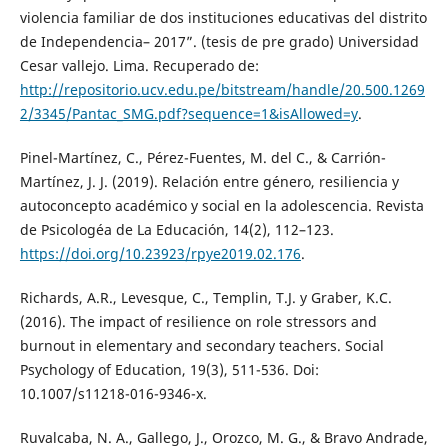
violencia familiar de dos instituciones educativas del distrito
de Independencia– 2017”. (tesis de pre grado) Universidad
Cesar vallejo. Lima. Recuperado de:
http://repositorio.ucv.edu.pe/bitstream/handle/20.500.1269
2/3345/Pantac_SMG.pdf?sequence=1&isAllowed=y
.
Pinel-Martínez, C., Pérez-Fuentes, M. del C., & Carrión-
Martínez, J. J. (2019). Relación entre género, resiliencia y
autoconcepto académico y social en la adolescencia. Revista
de Psicologéa de La Educación, 14(2), 112–123.
https://doi.org/10.23923/rpye2019.02.176
.
Richards, A.R., Levesque, C., Templin, T.J. y Graber, K.C.
(2016). The impact of resilience on role stressors and
burnout in elementary and secondary teachers. Social
Psychology of Education, 19(3), 511-536. Doi:
10.1007/s11218-016-9346-x.
Ruvalcaba, N. A., Gallego, J., Orozco, M. G., & Bravo Andrade,