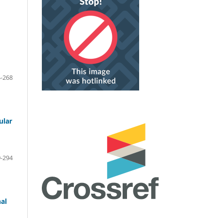
-268
ular
-294
nal