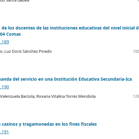
 los docentes de las instituciones educativas del nivel inicial d
º 04 Comas
2.189
do, Luz Doris Sánchez Pinedo
100
anda del servicio en una Institución Educativa Secundaria-Ica
2.190
r Valenzuela Barzola, Roxana Vitalina Torres Mendiola
129
n casinos y tragamonedas en los fines fiscales
2.191