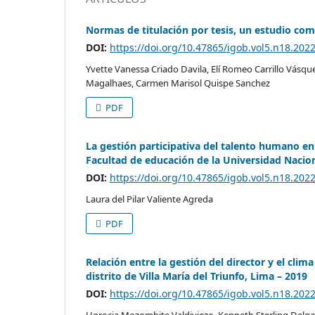
Normas de titulación por tesis, un estudio c
DOI:
https://doi.org/10.47865/igob.vol5.n18.202
Yvette Vanessa Criado Davila, Elí Romeo Carrillo Vásqu
Magalhaes, Carmen Marisol Quispe Sanchez
PDF
La gestión participativa del talento humano en 
Facultad de educación de la Universidad Naciona
DOI:
https://doi.org/10.47865/igob.vol5.n18.202
Laura del Pilar Valiente Agreda
PDF
Relación entre la gestión del director y el clim
distrito de Villa María del Triunfo, Lima – 2019
DOI:
https://doi.org/10.47865/igob.vol5.n18.202
Horocia Mozombite Valdiviezo, Kenneth Sterling Delg