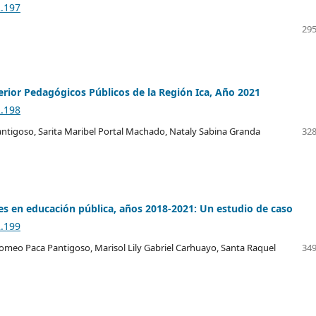
2.197
295
erior Pedagógicos Públicos de la Región Ica, Año 2021
2.198
tigoso, Sarita Maribel Portal Machado, Nataly Sabina Granda
328
res en educación pública, años 2018-2021: Un estudio de caso
2.199
omeo Paca Pantigoso, Marisol Lily Gabriel Carhuayo, Santa Raquel
349