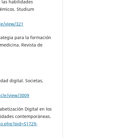
e las habilidades
adémicos. Studium
le/view/321
trategia para la formación
 medicina. Revista de
edad digital. Societas,
icle/view/3009
fabetización Digital en los
rsidades contemporáneas.
ielo.php?pid=S1729-