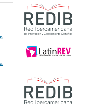
ual
ual