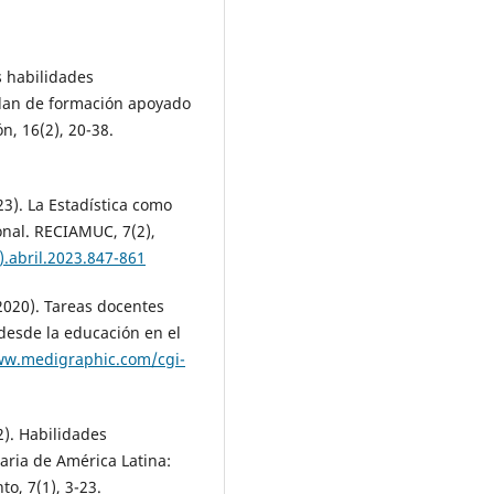
as habilidades
lan de formación apoyado
n, 16(2), 20-38.
023). La Estadística como
onal. RECIAMUC, 7(2),
).abril.2023.847-861
 (2020). Tareas docentes
 desde la educación en el
ww.medigraphic.com/cgi-
2). Habilidades
taria de América Latina:
to, 7(1), 3-23.