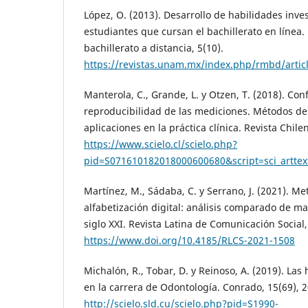
López, O. (2013). Desarrollo de habilidades inves
estudiantes que cursan el bachillerato en línea
bachillerato a distancia, 5(10).
https://revistas.unam.mx/index.php/rmbd/artic
Manterola, C., Grande, L. y Otzen, T. (2018). Conf
reproducibilidad de las mediciones. Métodos de 
aplicaciones en la práctica clínica. Revista Chilen
https://www.scielo.cl/scielo.php?
pid=S071610182018000600680&script=sci_arttex
Martínez, M., Sádaba, C. y Serrano, J. (2021). M
alfabetización digital: análisis comparado de m
siglo XXI. Revista Latina de Comunicación Social,
https://www.doi.org/10.4185/RLCS-2021-1508
Michalón, R., Tobar, D. y Reinoso, A. (2019). Las
en la carrera de Odontología. Conrado, 15(69), 
http://scielo.sld.cu/scielo.php?pid=S1990-