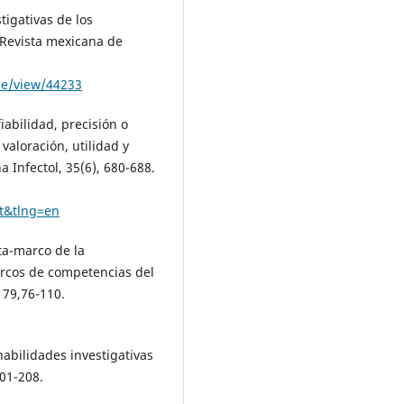
tigativas de los
. Revista mexicana de
le/view/44233
iabilidad, precisión o
valoración, utilidad y
a Infectol, 35(6), 680-688.
t&tlng=en
eta-marco de la
arcos de competencias del
 79,76-110.
 habilidades investigativas
201-208.