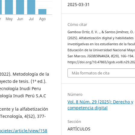
2025-03-31
Cómo citar
Gamboa Ortiz, E. V. ., & Santos Jiménez, O. 
(2025). Alfabetización digital y habilidades
investigativas en los estudiantes de la facu
Educación de la Universidad Nacional May
San Marcos.
IGOBERNANZA
,
8
(29), 166–194.
https://doi.org/10.47865/igob.vol8.n29.20
Más formatos de cita
 (2022). Metodología de la
ecto de tesis. (1ª ed.).
Tecnología Inudi Peru
Número
logía Inudi Perú S.A.C
Vol. 8 Núm. 29 (2025): Derecho y
competencia digital
ocente y la alfabetización
 Tecnología, 4(S2), 377-
Sección
ARTÍCULOS
ocietec/article/view/158