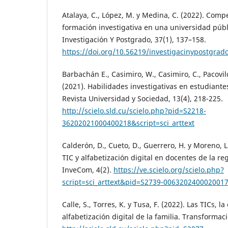
Atalaya, C., López, M. y Medina, C. (2022). Compe
formación investigativa en una universidad públ
Investigación Y Postgrado, 37(1), 137–158.
https://doi.org/10.56219/investigacinypostgrado
Barbachán E., Casimiro, W., Casimiro, C., Pacovilc
(2021). Habilidades investigativas en estudiante
Revista Universidad y Sociedad, 13(4), 218-225.
http://scielo.sld.cu/scielo.php?pid=S2218-
36202021000400218&script=sci_arttext
Calderón, D., Cueto, D., Guerrero, H. y Moreno, L
TIC y alfabetización digital en docentes de la re
InveCom, 4(2).
https://ve.scielo.org/scielo.php?
script=sci_arttext&pid=S2739-006320240002001
Calle, S., Torres, K. y Tusa, F. (2022). Las TICs, l
alfabetización digital de la familia. Transformaci