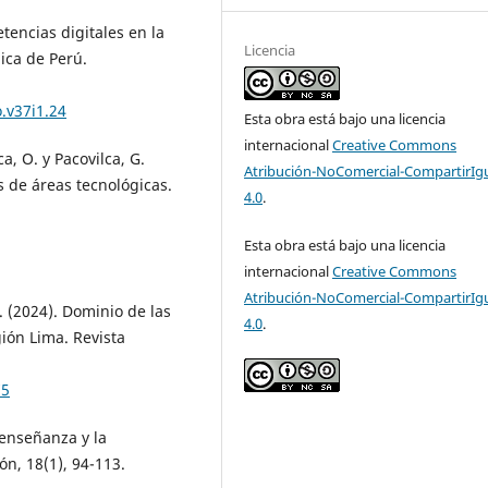
tencias digitales en la
Licencia
ica de Perú.
.v37i1.24
Esta obra está bajo una licencia
internacional
Creative Commons
a, O. y Pacovilca, G.
Atribución-NoComercial-CompartirIg
s de áreas tecnológicas.
4.0
.
Esta obra está bajo una licencia
internacional
Creative Commons
Atribución-NoComercial-CompartirIg
. (2024). Dominio de las
4.0
.
gión Lima. Revista
75
a enseñanza y la
ón, 18(1), 94-113.