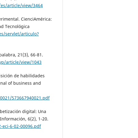
es/article/view/3464
erimental. CienciAmérica:
dad Tecnológica
es/servlet/articulo?
palabra, 21(3), 66-81.
yp/article/view/1043
uisición de habilidades
rnal of business and
40021/573667940021.pdf
abetización digital: Una
 Información, 6(2), 1-20.
2-eci-6-02-00096.pdf