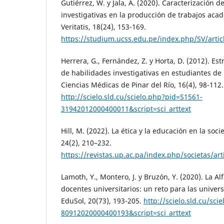
Gutiérrez, W. y Jala, A. (2020). Caracterización d
investigativas en la producción de trabajos ac
Veritatis, 18(24), 153-169.
https://studium.ucss.edu.pe/index.php/SV/artic
Herrera, G., Fernández, Z. y Horta, D. (2012). Es
de habilidades investigativas en estudiantes de
Ciencias Médicas de Pinar del Río, 16(4), 98-112.
http://scielo.sld.cu/scielo.php?pid=S1561-
31942012000400011&script=sci_arttext
Hill, M. (2022). La ética y la educación en la soci
24(2), 210–232.
https://revistas.up.ac.pa/index.php/societas/art
Lamoth, Y., Montero, J. y Bruzón, Y. (2020). La Al
docentes universitarios: un reto para las unive
EduSol, 20(73), 193-205.
http://scielo.sld.cu/sc
80912020000400193&script=sci_arttext