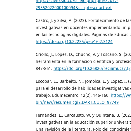
http://scielo.sld.cu/scielo.php?pid=S2077-
29552022000100094&script=sci_arttext
Castro, J. y Silva, A. (2023). Fortalecimiento de l
investigativas en docentes implementando un p
en las tecnologías digitales. Páginas de Educació
https://doi.org/10.22235/pe.v16i2.3124
Criollo, J., López, D., Chucho, V. y Toscano, S. (2
herramienta en la formación científica y profesi
847-861.
https://doi.org/10.26820/reciamuc/7.(2
Escobar, E., Barbeito, N., Jomolca, E. y López, I.
para el desarrollo de habilidades investigativas
trabajo. Edumecentro, 12(2), 146-160.
https://w
bin/new/resumen.cgi?IDARTICULO=97749
Fernández, L., Carcausto, W. y Quintana, B. (202
investigativas en la educación superior universi
Una revisión de la literatura. Polo del conocimien