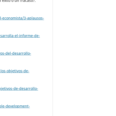
 éxito o un fracaso?.
l-economista/3-aplausos-
sarrolla-el-informe-de-
vos-del-desarrollo-
los-objetivos-de-
jetivos-de-desarrollo-
able-development-