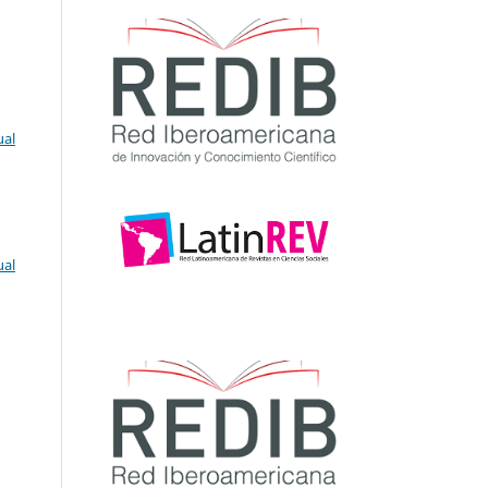
ual
ual