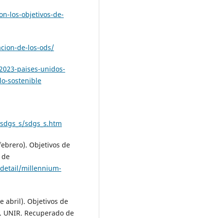
n-los-objetivos-de-
acion-de-los-ods/
2023-paises-unidos-
lo-sostenible
/sdgs_s/sdgs_s.htm
febrero). Objetivos de
 de
detail/millennium-
e abril). Objetivos de
a. UNIR. Recuperado de