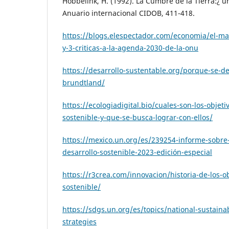
Hobbelink, H. (1992). La Cumbre de la Tierra:¿ un
Anuario internacional CIDOB, 411-418.
https://blogs.elespectador.com/economia/el-ma
y-3-criticas-a-la-agenda-2030-de-la-onu
https://desarrollo-sustentable.org/porque-se-de
brundtland/
https://ecologiadigital.bio/cuales-son-los-objeti
sostenible-y-que-se-busca-lograr-con-ellos/
https://mexico.un.org/es/239254-informe-sobre-
desarrollo-sostenible-2023-edición-especial
https://r3crea.com/innovacion/historia-de-los-ob
sostenible/
https://sdgs.un.org/es/topics/national-sustain
strategies