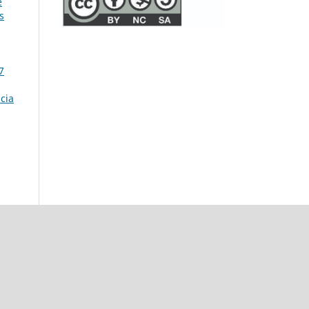
e
s
7
cia