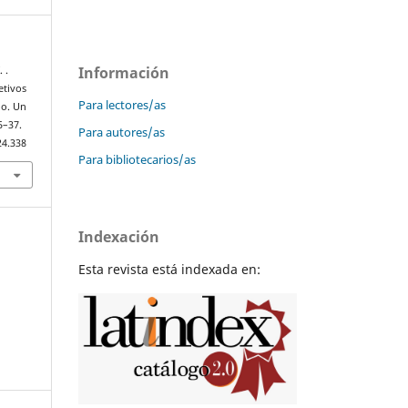
Información
 .
etivos
Para lectores/as
io. Un
5–37.
Para autores/as
24.338
Para bibliotecarios/as
Indexación
Esta revista está indexada en: