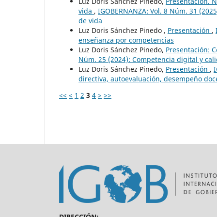
Luz Doris Sánchez Pinedo,
Presentación. 
vida
,
IGOBERNANZA: Vol. 8 Núm. 31 (2025)
de vida
Luz Doris Sánchez Pinedo ,
Presentación
,
enseñanza por competencias
Luz Doris Sánchez Pinedo,
Presentación: C
Núm. 25 (2024): Competencia digital y cal
Luz Doris Sánchez Pinedo,
Presentación
,
directiva, autoevaluación, desempeño doc
<<
<
1
2
3
4
>
>>
DIRECCIÓN: