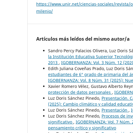
https://www.unir.net/ciencias-sociales/revista/o
milenio/
Artículos más leídos del mismo autor/a
Sandro Percy Palacios Olivera, Luz Doris 
la Institución Educativa Superior Tecnológ
2013
,
IGOBERNANZA: Vol. 3 Núm. 12 (2020)
Edith Juliana Coveñas Prado, Luz Doris Sá
estudiantes de 6° grado de primaria del á
IGOBERNANZA: Vol. 8 Núm. 31 (2025): Nue
Xavier Romero Vélez, Gustavo Alberto Rey
protección de datos personales
,
IGOBERNA
Luz Doris Sánchez Pinedo,
Presentación. C
(2025): Cambio climático y calidad educati
Luz Doris Sánchez Pinedo,
Presentación
,
I
Luz Doris Sánchez Pinedo,
Procesos de inv
significativo
,
IGOBERNANZA: Vol. 7 Núm. 28
pensamiento crítico y significativo