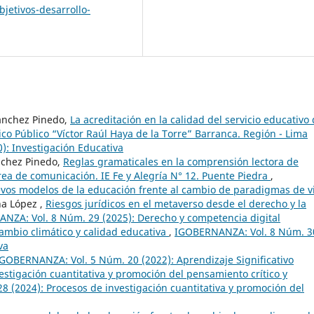
bjetivos-desarrollo-
Sánchez Pinedo,
La acreditación en la calidad del servicio educativo
ico Público “Víctor Raúl Haya de la Torre” Barranca. Región - Lima
: Investigación Educativa
nchez Pinedo,
Reglas gramaticales en la comprensión lectora de
rea de comunicación. IE Fe y Alegría N° 12. Puente Piedra
,
vos modelos de la educación frente al cambio de paradigmas de v
na López ,
Riesgos jurídicos en el metaverso desde el derecho y la
NZA: Vol. 8 Núm. 29 (2025): Derecho y competencia digital
ambio climático y calidad educativa
,
IGOBERNANZA: Vol. 8 Núm. 3
va
GOBERNANZA: Vol. 5 Núm. 20 (2022): Aprendizaje Significativo
estigación cuantitativa y promoción del pensamiento crítico y
 (2024): Procesos de investigación cuantitativa y promoción del