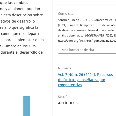
 que los cambios
ano y al planeta puedan
Cómo citar
 de esta descripción sobre
Sánchez Pinedo , L. D. ., & Romero Vélez , X.
jetivos de desarrollo
(2024). Línea de tiempo y futuro de los obj
s a lo que significa la
de desarrollo sostenible en el nuevo milen
sí como qué nos depara
análisis sistemático.
IGOBERNANZA
,
7
(26), 1
s para el bienestar de la
https://doi.org/10.47865/igob.vol7.n26.20
la Cumbre de los ODS
Más formatos de cita
durante el desarrollo de
Número
Vol. 7 Núm. 26 (2024): Recursos
didácticos y enseñanza por
competencias
Sección
ARTÍCULOS